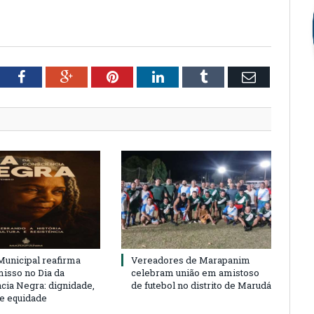
tter
Facebook
Google+
Pinterest
LinkedIn
Tumblr
Email
unicipal reafirma
Vereadores de Marapanim
sso no Dia da
celebram união em amistoso
cia Negra: dignidade,
de futebol no distrito de Marudá
 e equidade