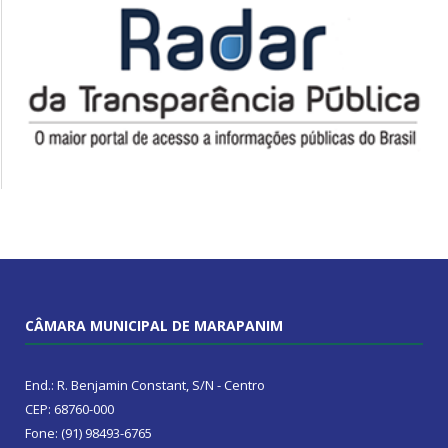
CÂMARA MUNICIPAL DE MARAPANIM
End.: R. Benjamin Constant, S/N - Centro
CEP: 68760-000
Fone: (91) 98493-6765