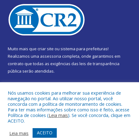
Muito mais que
criar site
ou
sistema para prefeituras
!
Realizamos uma
assessoria
completa, onde garantimos em
contrato que todas as exigências das
leis de transparência
pública
serão atendidas.
Conheça o
PNTP
e o
Radar da Transparência Pública
Nós usamos cookies para melhorar sua experiência de
navegação no portal. Ao utilizar nosso portal, você
concorda com a política de monitoramento de cookies.
Para ter mais informações sobre como isso é feito, acesse
Política de cookies (
Leia mais
). Se você concorda, clique em
Todos os direitos reservados a Câmara Municipal de Marapanim.
ACEITO.
Mapa do Site
Acessar Área Administrativa
ACEITO
Leia mais
Acessar Webmail