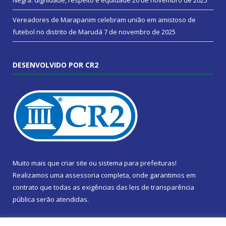
Negra: dignidade, respeito e equidade
20 de novembro de 2025
Vereadores de Marapanim celebram união em amistoso de
futebol no distrito de Marudá
7 de novembro de 2025
DESENVOLVIDO POR CR2
Muito mais que
criar site
ou
sistema para prefeituras
!
Realizamos uma
assessoria
completa, onde garantimos em
contrato que todas as exigências das
leis de transparência
pública
serão atendidas.
Conheça o
PNTP
e o
Radar da Transparência Pública