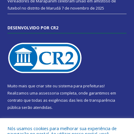
Vereadores de Marapanim celebram união em amistoso de
futebol no distrito de Marudá
7 de novembro de 2025
DESENVOLVIDO POR CR2
Muito mais que
criar site
ou
sistema para prefeituras
!
Realizamos uma
assessoria
completa, onde garantimos em
contrato que todas as exigências das
leis de transparência
pública
serão atendidas.
Conheça o
PNTP
e o
Radar da Transparência Pública
Nós usamos cookies para melhorar sua experiência de
navegação no portal. Ao utilizar nosso portal, você