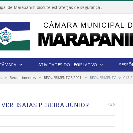
Câmara Municipal de Marapanim discute estratégias de segurança com autoridades e poder executivo
 CÂMARA
ATIVIDADES DO LEGISLATIVO
SESSÕ
»
»
»
s
Requerimentos
REQUERIMENTOS 2021
REQUERIMENTO Nº. 013.20
– VER. ISAIAS PEREIRA JÚNIOR
0