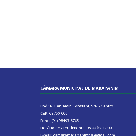
CÂMARA MUNICIPAL DE MARAPANIM
End.: R. Benjamin Constant, S/N - Centro
CEP: 68760-000
Fone: (91) 98493-6765
Horário de atendimento: 08:00 às 12:00
E-mail: camaramarapanimpa@gmail.com