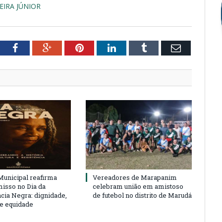
REIRA JÚNIOR
tter
Facebook
Google+
Pinterest
LinkedIn
Tumblr
Email
unicipal reafirma
Vereadores de Marapanim
sso no Dia da
celebram união em amistoso
cia Negra: dignidade,
de futebol no distrito de Marudá
 e equidade