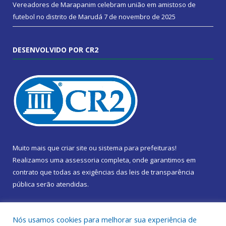
Vereadores de Marapanim celebram união em amistoso de
futebol no distrito de Marudá
7 de novembro de 2025
DESENVOLVIDO POR CR2
Muito mais que
criar site
ou
sistema para prefeituras
!
Realizamos uma
assessoria
completa, onde garantimos em
contrato que todas as exigências das
leis de transparência
pública
serão atendidas.
Conheça o
PNTP
e o
Radar da Transparência Pública
Nós usamos cookies para melhorar sua experiência de