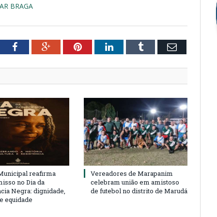
SAR BRAGA
tter
Facebook
Google+
Pinterest
LinkedIn
Tumblr
Email
unicipal reafirma
Vereadores de Marapanim
sso no Dia da
celebram união em amistoso
cia Negra: dignidade,
de futebol no distrito de Marudá
 e equidade