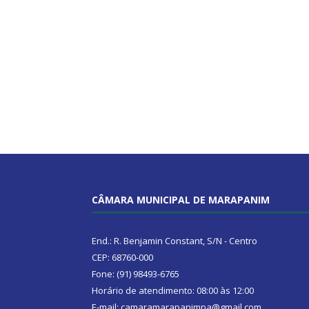
CÂMARA MUNICIPAL DE MARAPANIM
End.: R. Benjamin Constant, S/N - Centro
CEP: 68760-000
Fone: (91) 98493-6765
Horário de atendimento: 08:00 às 12:00
E-mail: camaramarapanimpa@gmail.com