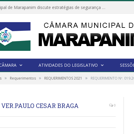
Câmara Municipal de Marapanim discute estratégias de segurança com autoridades e poder executivo
 CÂMARA
ATIVIDADES DO LEGISLATIVO
SESSÕ
»
»
»
s
Requerimentos
REQUERIMENTOS 2021
REQUERIMENTO Nº. 019.2
 – VER.PAULO CESAR BRAGA
0