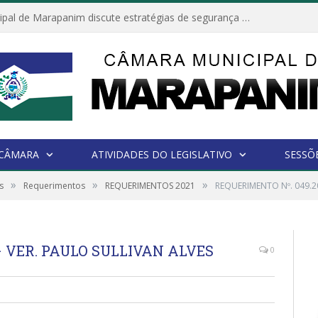
Câmara Municipal de Marapanim discute estratégias de segurança com autoridades e poder executivo
 CÂMARA
ATIVIDADES DO LEGISLATIVO
SESSÕ
»
»
»
s
Requerimentos
REQUERIMENTOS 2021
REQUERIMENTO Nº. 049.2
– VER. PAULO SULLIVAN ALVES
0