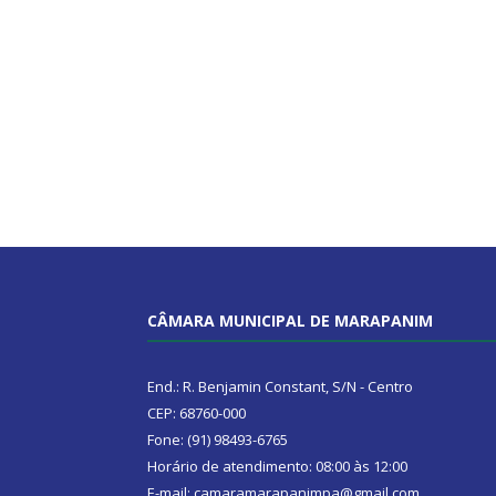
CÂMARA MUNICIPAL DE MARAPANIM
End.: R. Benjamin Constant, S/N - Centro
CEP: 68760-000
Fone: (91) 98493-6765
Horário de atendimento: 08:00 às 12:00
E-mail: camaramarapanimpa@gmail.com