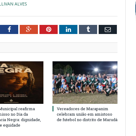
LLIVAN ALVES
tter
Facebook
Google+
Pinterest
LinkedIn
Tumblr
Email
unicipal reafirma
Vereadores de Marapanim
sso no Dia da
celebram união em amistoso
cia Negra: dignidade,
de futebol no distrito de Marudá
 e equidade