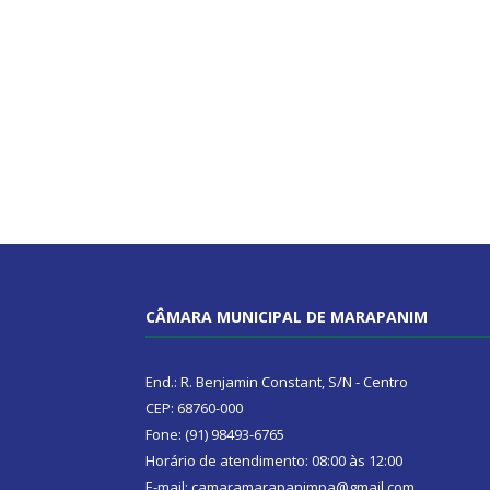
CÂMARA MUNICIPAL DE MARAPANIM
End.: R. Benjamin Constant, S/N - Centro
CEP: 68760-000
Fone: (91) 98493-6765
Horário de atendimento: 08:00 às 12:00
E-mail: camaramarapanimpa@gmail.com