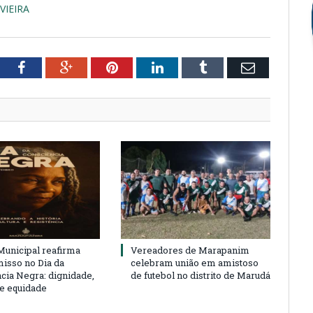
VIEIRA
tter
Facebook
Google+
Pinterest
LinkedIn
Tumblr
Email
unicipal reafirma
Vereadores de Marapanim
sso no Dia da
celebram união em amistoso
cia Negra: dignidade,
de futebol no distrito de Marudá
 e equidade