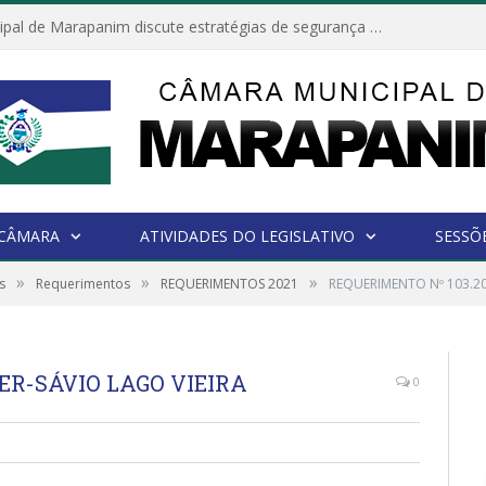
Câmara Municipal de Marapanim discute estratégias de segurança com autoridades e poder executivo
 CÂMARA
ATIVIDADES DO LEGISLATIVO
SESSÕ
»
»
»
s
Requerimentos
REQUERIMENTOS 2021
REQUERIMENTO Nº 103.20
ER-SÁVIO LAGO VIEIRA
0