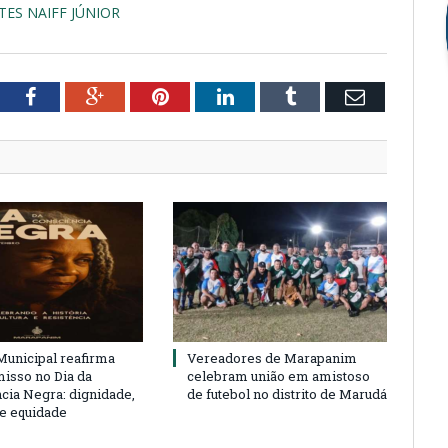
TES NAIFF JÚNIOR
tter
Facebook
Google+
Pinterest
LinkedIn
Tumblr
Email
unicipal reafirma
Vereadores de Marapanim
sso no Dia da
celebram união em amistoso
cia Negra: dignidade,
de futebol no distrito de Marudá
 e equidade