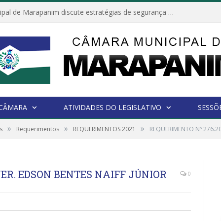
Câmara Municipal de Marapanim discute estratégias de segurança com autoridades e poder executivo
 CÂMARA
ATIVIDADES DO LEGISLATIVO
SESSÕ
»
»
»
s
Requerimentos
REQUERIMENTOS 2021
REQUERIMENTO Nº 276.20
VER. EDSON BENTES NAIFF JÚNIOR
0