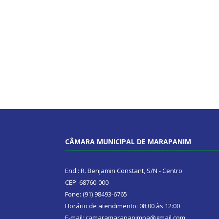
CÂMARA MUNICIPAL DE MARAPANIM
End.: R. Benjamin Constant, S/N - Centro
CEP: 68760-000
Fone: (91) 98493-6765
Horário de atendimento: 08:00 às 12:00
E-mail: camaramarapanimpa@gmail.com