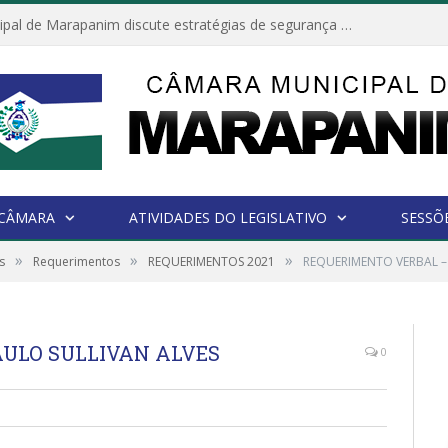
Câmara Municipal de Marapanim discute estratégias de segurança com autoridades e poder executivo
 CÂMARA
ATIVIDADES DO LEGISLATIVO
SESSÕ
»
»
»
s
Requerimentos
REQUERIMENTOS 2021
REQUERIMENTO VERBAL –
ULO SULLIVAN ALVES
0