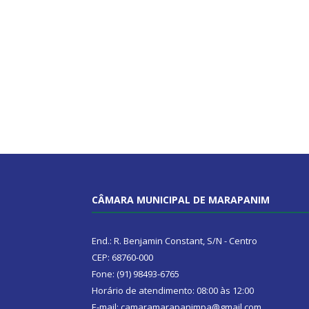
CÂMARA MUNICIPAL DE MARAPANIM
End.: R. Benjamin Constant, S/N - Centro
CEP: 68760-000
Fone: (91) 98493-6765
Horário de atendimento: 08:00 às 12:00
E-mail: camaramarapanimpa@gmail.com