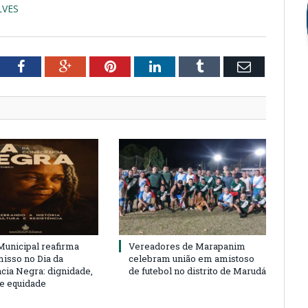
LVES
tter
Facebook
Google+
Pinterest
LinkedIn
Tumblr
Email
unicipal reafirma
Vereadores de Marapanim
sso no Dia da
celebram união em amistoso
cia Negra: dignidade,
de futebol no distrito de Marudá
 e equidade