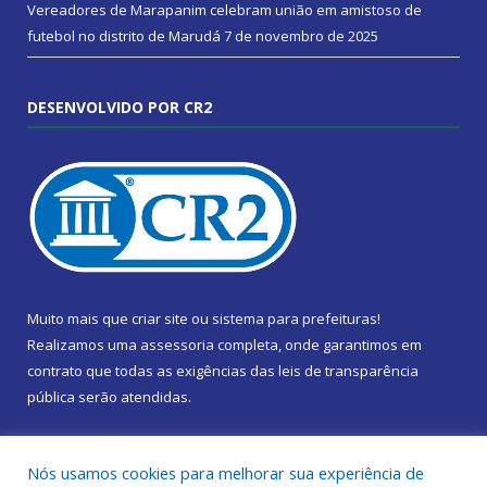
Vereadores de Marapanim celebram união em amistoso de
futebol no distrito de Marudá
7 de novembro de 2025
DESENVOLVIDO POR CR2
Muito mais que
criar site
ou
sistema para prefeituras
!
Realizamos uma
assessoria
completa, onde garantimos em
contrato que todas as exigências das
leis de transparência
pública
serão atendidas.
Conheça o
PNTP
e o
Radar da Transparência Pública
Nós usamos cookies para melhorar sua experiência de