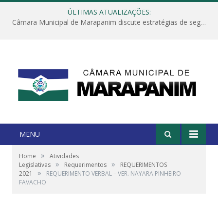
ÚLTIMAS ATUALIZAÇÕES:
Câmara Municipal de Marapanim discute estratégias de segurança com autoridades e poder executivo
MENU
»
Home
Atividades
»
»
Legislativas
Requerimentos
REQUERIMENTOS
»
2021
REQUERIMENTO VERBAL – VER. NAYARA PINHEIRO
FAVACHO