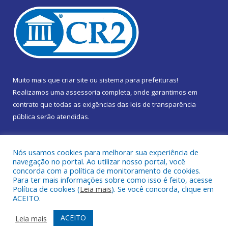
Muito mais que
criar site
ou
sistema para prefeituras
!
Realizamos uma
assessoria
completa, onde garantimos em
contrato que todas as exigências das
leis de transparência
pública
serão atendidas.
Conheça o
PNTP
e o
Radar da Transparência Pública
Nós usamos cookies para melhorar sua experiência de
navegação no portal. Ao utilizar nosso portal, você
concorda com a política de monitoramento de cookies.
Para ter mais informações sobre como isso é feito, acesse
Política de cookies (
Leia mais
). Se você concorda, clique em
Todos os direitos reservados a Câmara Municipal de Marapanim.
ACEITO.
Mapa do Site
Acessar Área Administrativa
ACEITO
Leia mais
Acessar Webmail