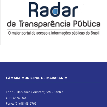
CÂMARA MUNICIPAL DE MARAPANIM
End.: R. Benjamin Constant, S/N - Centro
CEP: 68760-000
Fone: (91) 98493-6765