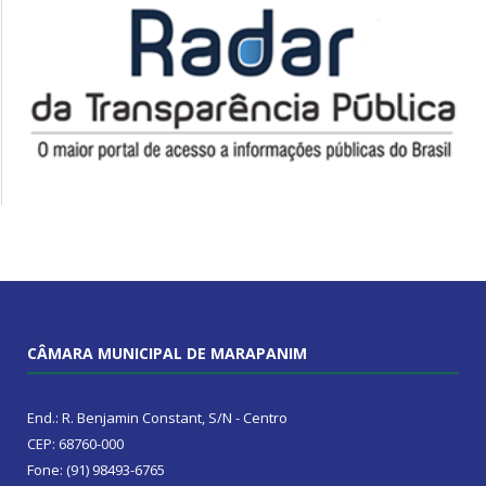
CÂMARA MUNICIPAL DE MARAPANIM
End.: R. Benjamin Constant, S/N - Centro
CEP: 68760-000
Fone: (91) 98493-6765