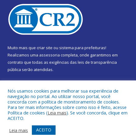
Muito mais que
criar site
ou
sistema para prefeituras
!
Realizamos uma
assessoria
completa, onde garantimos em
contrato que todas as exigências das
leis de transparência
pública
serão atendidas.
Conheça o
PNTP
e o
Radar da Transparência Pública
Nós usamos cookies para melhorar sua experiência de
navegação no portal. Ao utilizar nosso portal, você
concorda com a política de monitoramento de cookies.
Para ter mais informações sobre como isso é feito, acesse
Política de cookies (
Leia mais
). Se você concorda, clique em
Todos os direitos reservados a Câmara Municipal de Marapanim.
ACEITO.
Mapa do Site
Acessar Área Administrativa
ACEITO
Leia mais
Acessar Webmail