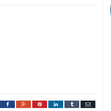
tter
Facebook
Google+
Pinterest
LinkedIn
Tumblr
Email