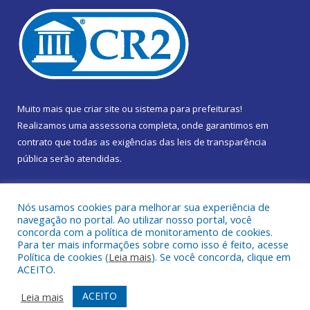
Muito mais que
criar site
ou
sistema para prefeituras
!
Realizamos uma
assessoria
completa, onde garantimos em
contrato que todas as exigências das
leis de transparência
pública
serão atendidas.
Conheça o
PNTP
e o
Radar da Transparência Pública
Nós usamos cookies para melhorar sua experiência de
navegação no portal. Ao utilizar nosso portal, você
concorda com a política de monitoramento de cookies.
Para ter mais informações sobre como isso é feito, acesse
Política de cookies (
Leia mais
). Se você concorda, clique em
Todos os direitos reservados a Câmara Municipal de Marapanim.
ACEITO.
Mapa do Site
Acessar Área Administrativa
ACEITO
Leia mais
Acessar Webmail