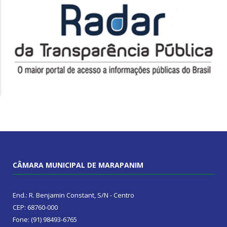
CÂMARA MUNICIPAL DE MARAPANIM
End.: R. Benjamin Constant, S/N - Centro
CEP: 68760-000
Fone: (91) 98493-6765