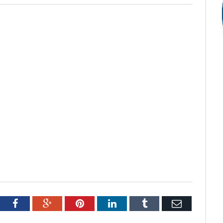
tter
Facebook
Google+
Pinterest
LinkedIn
Tumblr
Email