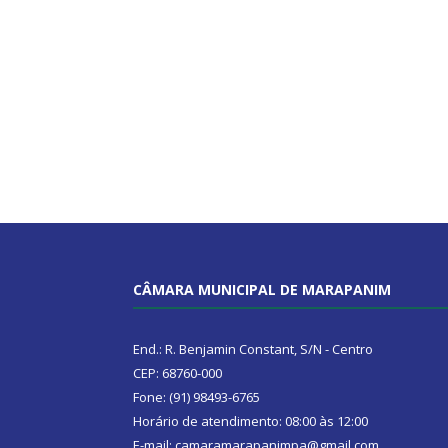
CÂMARA MUNICIPAL DE MARAPANIM
End.: R. Benjamin Constant, S/N - Centro
CEP: 68760-000
Fone: (91) 98493-6765
Horário de atendimento: 08:00 às 12:00
E-mail: camaramarapanimpa@gmail.com