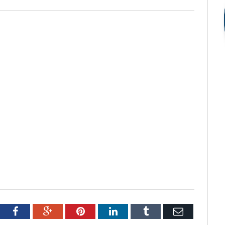
tter
Facebook
Google+
Pinterest
LinkedIn
Tumblr
Email