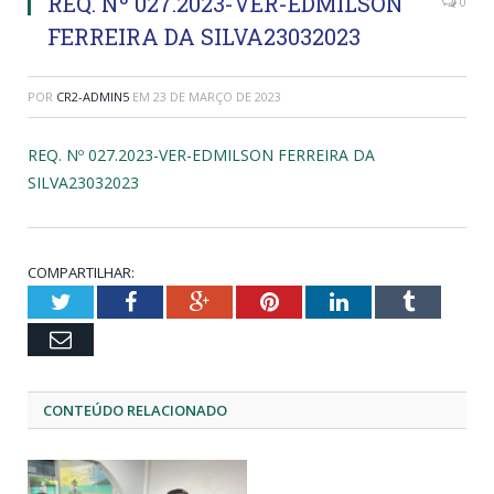
REQ. Nº 027.2023-VER-EDMILSON
0
FERREIRA DA SILVA23032023
POR
CR2-ADMIN5
EM
23 DE MARÇO DE 2023
REQ. Nº 027.2023-VER-EDMILSON FERREIRA DA
SILVA23032023
COMPARTILHAR:
Twitter
Facebook
Google+
Pinterest
LinkedIn
Tumblr
Email
CONTEÚDO RELACIONADO