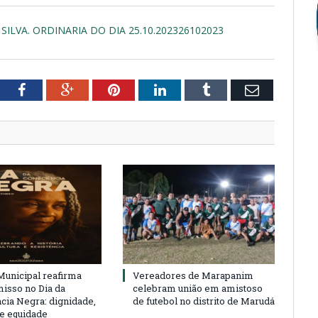
SILVA. ORDINARIA DO DIA 25.10.202326102023
tter
Facebook
Google+
Pinterest
LinkedIn
Tumblr
Email
unicipal reafirma
Vereadores de Marapanim
sso no Dia da
celebram união em amistoso
cia Negra: dignidade,
de futebol no distrito de Marudá
 e equidade