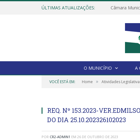
ÚLTIMAS ATUALIZAÇÕES:
O MUNICÍPIO
A
»
VOCÊ ESTÁ EM:
Home
Atividades Legislativa
REQ. Nº 153.2023-VER.EDMIL
DO DIA 25.10.202326102023
POR
CR2-ADMIN1
EM
26 DE OUTUBRO DE 2023