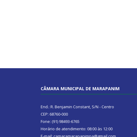
CÂMARA MUNICIPAL DE MARAPANIM
End.: R. Benjamin Constant, S/N - Centro
CEP: 68760-000
Fone: (91) 98493-6765
Horário de atendimento: 08:00 às 12:00
E-mail: camaramarapanimpa@gmail.com