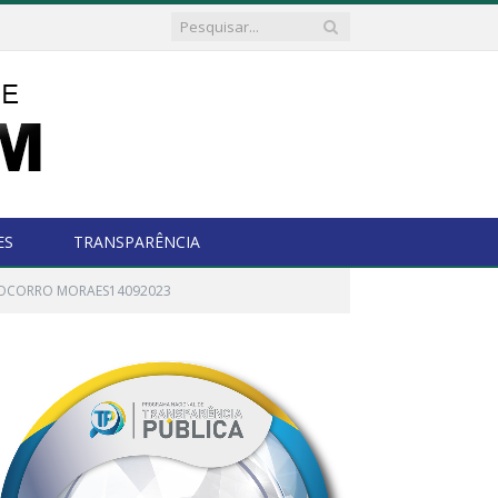
ES
TRANSPARÊNCIA
 SOCORRO MORAES14092023