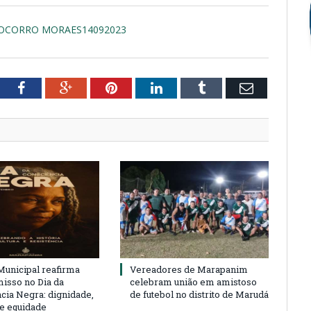
SOCORRO MORAES14092023
tter
Facebook
Google+
Pinterest
LinkedIn
Tumblr
Email
unicipal reafirma
Vereadores de Marapanim
sso no Dia da
celebram união em amistoso
cia Negra: dignidade,
de futebol no distrito de Marudá
 e equidade