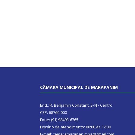
CÂMARA MUNICIPAL DE MARAPANIM
End.: R. Benjamin Constant, S/N - Centro
CEP: 68760-000
Fone: (91) 98493-6765
Horário de atendimento: 08:00 às 12:00
E-mail: camaramarapanimpa@gmail.com