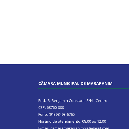
CÂMARA MUNICIPAL DE MARAPANIM
End.: R. Benjamin Constant, S/N - Centro
CEP: 68760-000
Fone: (91) 98493-6765
Horário de atendimento: 08:00 às 12:00
E-mail: camaramarapanimpa@gmail.com