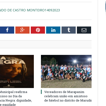
UNDO DE CASTRO MONTEIRO14092023
tter
Facebook
Google+
Pinterest
LinkedIn
Tumblr
Email
unicipal reafirma
Vereadores de Marapanim
sso no Dia da
celebram união em amistoso
cia Negra: dignidade,
de futebol no distrito de Marudá
 e equidade