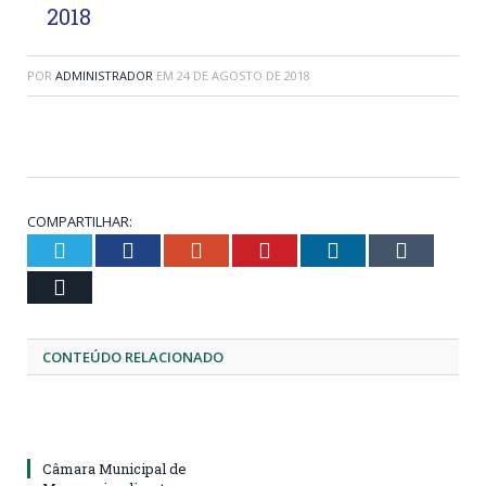
2018
POR
ADMINISTRADOR
EM
24 DE AGOSTO DE 2018
COMPARTILHAR:
Twitter
Facebook
Google+
Pinterest
LinkedIn
Tumblr
Email
CONTEÚDO RELACIONADO
Câmara Municipal de