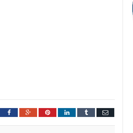
tter
Facebook
Google+
Pinterest
LinkedIn
Tumblr
Email