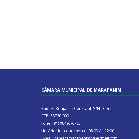
CÂMARA MUNICIPAL DE MARAPANIM
End.: R. Benjamin Constant, S/N - Centro
CEP: 68760-000
Fone: (91) 98493-6765
Horário de atendimento: 08:00 às 12:00
E-mail: camaramarapanimpa@gmail.com