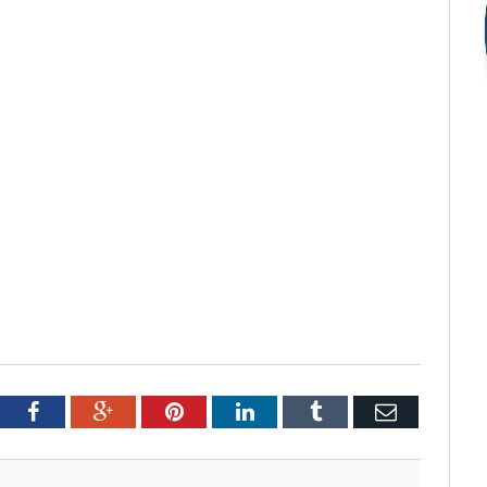
tter
Facebook
Google+
Pinterest
LinkedIn
Tumblr
Email