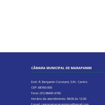
CÂMARA MUNICIPAL DE MARAPANIM
End.: R. Benjamin Constant, S/N - Centro
CEP: 68760-000
Fone: (91) 98493-6765
Horário de atendimento: 08:00 às 12:00
E-mail: camaramarapanimpa@gmail.com