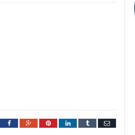
tter
Facebook
Google+
Pinterest
LinkedIn
Tumblr
Email