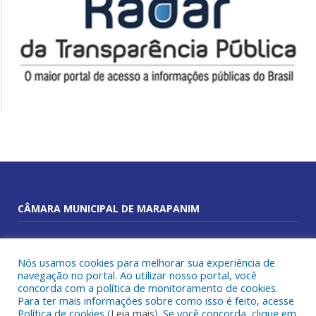
CÂMARA MUNICIPAL DE MARAPANIM
End.: R. Benjamin Constant, S/N - Centro
Nós usamos cookies para melhorar sua experiência de
CEP: 68760-000
navegação no portal. Ao utilizar nosso portal, você
Fone: (91) 98493-6765
concorda com a política de monitoramento de cookies.
Para ter mais informações sobre como isso é feito, acesse
Horário de atendimento: 08:00 às 12:00
Política de cookies (
Leia mais
). Se você concorda, clique em