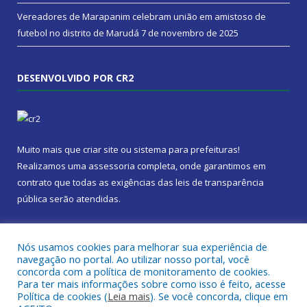
Vereadores de Marapanim celebram união em amistoso de
futebol no distrito de Marudá
7 de novembro de 2025
DESENVOLVIDO POR CR2
Muito mais que
criar site
ou
sistema para prefeituras
!
Realizamos uma
assessoria
completa, onde garantimos em
contrato que todas as exigências das
leis de transparência
pública
serão atendidas.
Conheça o
PNTP
e o
Radar da Transparência Pública
Nós usamos cookies para melhorar sua experiência de
navegação no portal. Ao utilizar nosso portal, você
concorda com a política de monitoramento de cookies.
Para ter mais informações sobre como isso é feito, acesse
Política de cookies (
Leia mais
). Se você concorda, clique em
Todos os direitos reservados a Câmara Municipal de Marapanim.