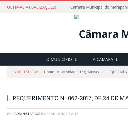
ÚLTIMAS ATUALIZAÇÕES:
O MUNICÍPIO
A CÂMARA
»
»
VOCÊ ESTÁ EM:
Home
Atividades Legislativas
REQUERIMENT
REQUERIMENTO N° 062-2017, DE 24 DE M
POR
ADMINISTRADOR
EM
27 DE JULHO DE 2017