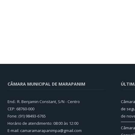
CÂMARA MUNICIPAL DE MARAPANIM
ÚLTIM
End.: R. Benjamin Constant, S/N - Centro
Câmara 
CEP: 68760-000
de segu
Fone: (91) 98493-6765
de nov
Horário de atendimento: 08:00 às 12:00
Câmara 
E-mail: camaramarapanimpa@gmail.com
Consciê