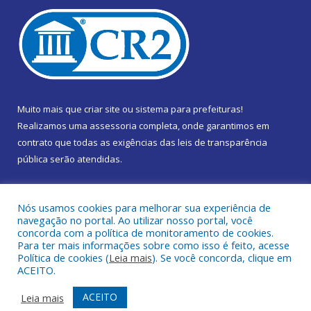
Muito mais que
criar site
ou
sistema para prefeituras
!
Realizamos uma
assessoria
completa, onde garantimos em
contrato que todas as exigências das
leis de transparência
pública
serão atendidas.
Conheça o
PNTP
e o
Radar da Transparência Pública
Nós usamos cookies para melhorar sua experiência de
navegação no portal. Ao utilizar nosso portal, você
concorda com a política de monitoramento de cookies.
Para ter mais informações sobre como isso é feito, acesse
Política de cookies (
Leia mais
). Se você concorda, clique em
Todos os direitos reservados a Câmara Municipal de Marapanim.
ACEITO.
Mapa do Site
Acessar Área Administrativa
ACEITO
Leia mais
Acessar Webmail