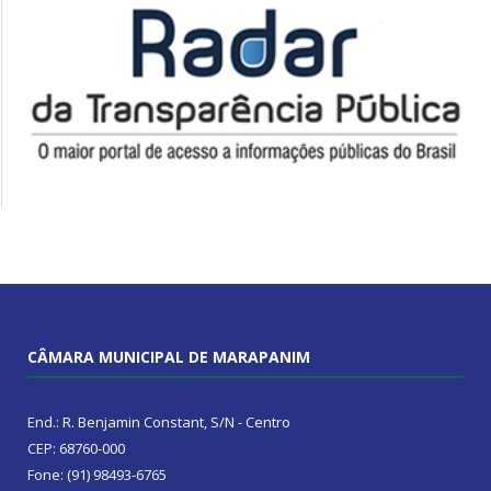
CÂMARA MUNICIPAL DE MARAPANIM
End.: R. Benjamin Constant, S/N - Centro
CEP: 68760-000
Fone: (91) 98493-6765