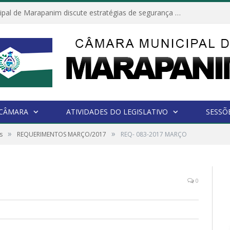
Câmara Municipal de Marapanim discute estratégias de segurança com autoridades e poder executivo
 CÂMARA
ATIVIDADES DO LEGISLATIVO
SESSÕ
»
»
s
REQUERIMENTOS MARÇO/2017
REQ- 083-2017 MARÇO
0