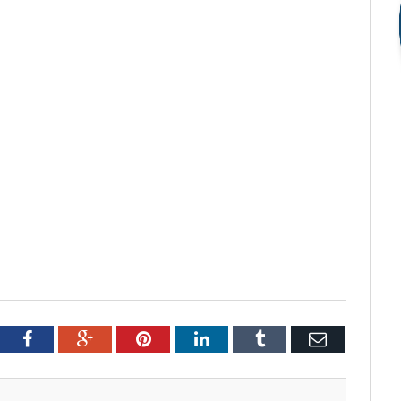
tter
Facebook
Google+
Pinterest
LinkedIn
Tumblr
Email