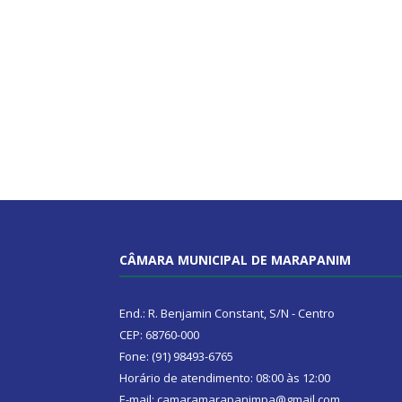
CÂMARA MUNICIPAL DE MARAPANIM
End.: R. Benjamin Constant, S/N - Centro
CEP: 68760-000
Fone: (91) 98493-6765
Horário de atendimento: 08:00 às 12:00
E-mail: camaramarapanimpa@gmail.com