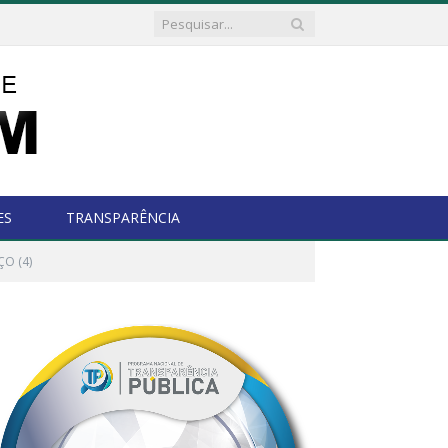
ES
TRANSPARÊNCIA
O (4)