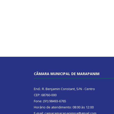
CÂMARA MUNICIPAL DE MARAPANIM
End.: R. Benjamin Constant, S/N - Centro
CEP: 68760-000
Fone: (91) 98493-6765
Horário de atendimento: 08:00 às 12:00
E-mail: camaramarapanimpa@gmail.com