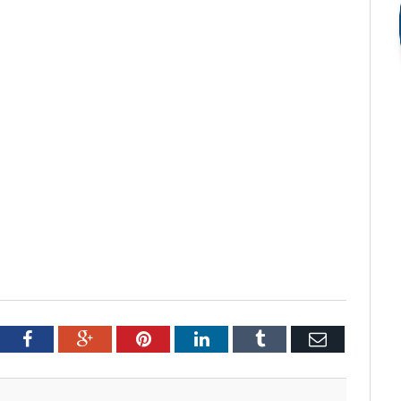
tter
Facebook
Google+
Pinterest
LinkedIn
Tumblr
Email