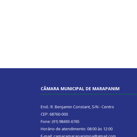
CÂMARA MUNICIPAL DE MARAPANIM
End.: R. Benjamin Constant, S/N - Centro
CEP: 68760-000
Fone: (91) 98493-6765
Horário de atendimento: 08:00 às 12:00
E-mail: camaramarapanimpa@gmail.com