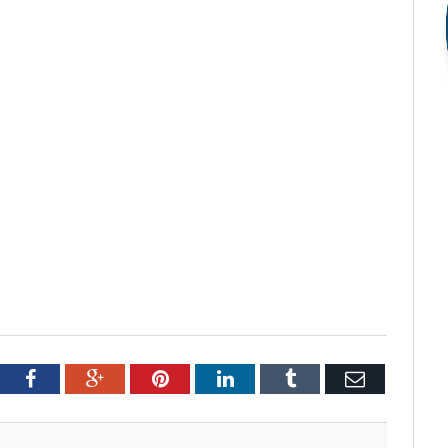
tter
Facebook
Google+
Pinterest
LinkedIn
Tumblr
Email