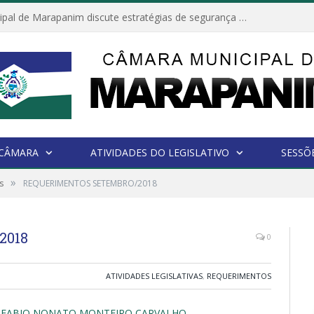
Câmara Municipal de Marapanim discute estratégias de segurança com autoridades e poder executivo
 CÂMARA
ATIVIDADES DO LEGISLATIVO
SESSÕ
»
s
REQUERIMENTOS SETEMBRO/2018
2018
0
ATIVIDADES LEGISLATIVAS
,
REQUERIMENTOS
 FABIO NONATO MONTEIRO CARVALHO