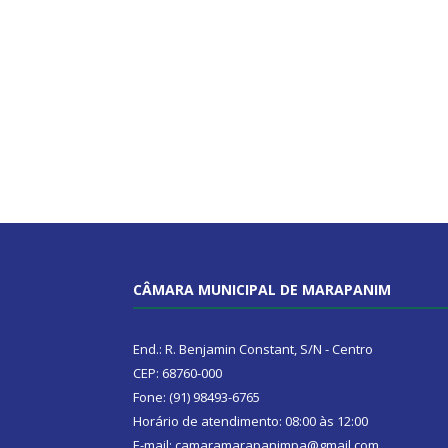
CÂMARA MUNICIPAL DE MARAPANIM
End.: R. Benjamin Constant, S/N - Centro
CEP: 68760-000
Fone: (91) 98493-6765
Horário de atendimento: 08:00 às 12:00
E-mail: camaramarapanimpa@gmail.com