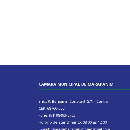
CÂMARA MUNICIPAL DE MARAPANIM
End.: R. Benjamin Constant, S/N - Centro
CEP: 68760-000
Fone: (91) 98493-6765
Horário de atendimento: 08:00 às 12:00
E-mail: camaramarapanimpa@gmail.com