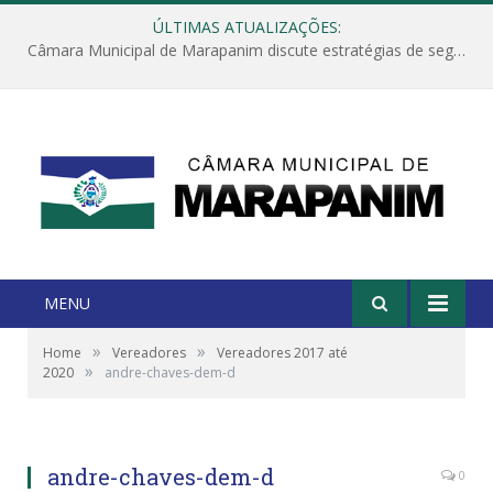
ÚLTIMAS ATUALIZAÇÕES:
Câmara Municipal de Marapanim discute estratégias de segurança com autoridades e poder executivo
MENU
»
»
Home
Vereadores
Vereadores 2017 até
»
2020
andre-chaves-dem-d
Andre Luiz dos Santos Chaves
andre-chaves-dem-d
0