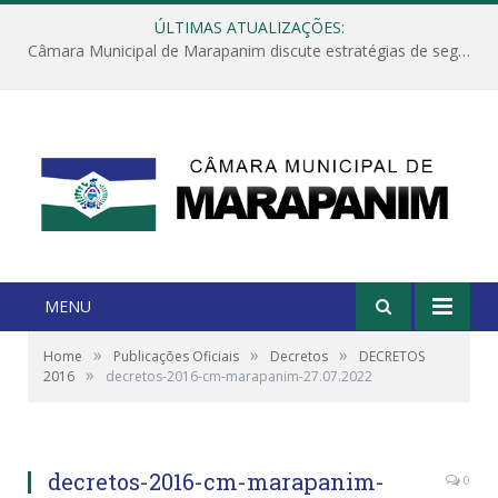
ÚLTIMAS ATUALIZAÇÕES:
Câmara Municipal de Marapanim discute estratégias de segurança com autoridades e poder executivo
MENU
»
»
»
Home
Publicações Oficiais
Decretos
DECRETOS
»
2016
decretos-2016-cm-marapanim-27.07.2022
decretos-2016-cm-marapanim-
0