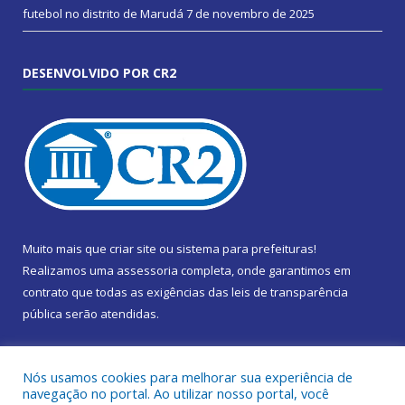
futebol no distrito de Marudá
7 de novembro de 2025
DESENVOLVIDO POR CR2
Muito mais que
criar site
ou
sistema para prefeituras
!
Realizamos uma
assessoria
completa, onde garantimos em
contrato que todas as exigências das
leis de transparência
pública
serão atendidas.
Conheça o
PNTP
e o
Radar da Transparência Pública
Nós usamos cookies para melhorar sua experiência de
navegação no portal. Ao utilizar nosso portal, você