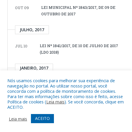
LEI MUNICIPAL Nº 1843/2017, DE 09 DE
OUT 09
OUTUBRO DE 2017
JULHO, 2017
LEI Nº 1841/2017, DE 10 DE JULHO DE 2017
JUL 10
(LDO 2018)
JANEIRO, 2017
Nós usamos cookies para melhorar sua experiência de
RESOLUÇÕES 2017
JAN 01
navegação no portal. Ao utilizar nosso portal, você
concorda com a política de monitoramento de cookies.
DECRETOS 2017
JAN 01
Para ter mais informações sobre como isso é feito, acesse
Política de cookies (
Leia mais
). Se você concorda, clique em
ACEITO.
DEZEMBRO, 2016
ACEITO
Leia mais
LEI Nº 1839/2016, DE 07 DE DEZEMBRO DE
DEZ 07
2016 (LOA 2017)