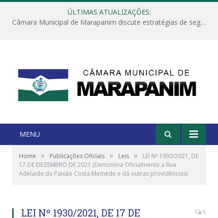
ÚLTIMAS ATUALIZAÇÕES:
Câmara Municipal de Marapanim discute estratégias de segurança com autoridades e poder executivo
MENU
»
»
»
Home
Publicações Oficiais
Leis
LEI Nº 1930/2021, DE
17 DE DEZEMBRO DE 2021 (Denomina Oficialmente a Rua
Adelaide da Paixão Costa Memede e dá outras providências)
LEI Nº 1930/2021, DE 17 DE
0