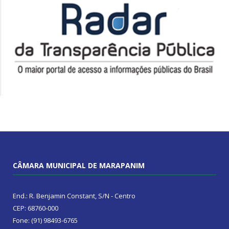
CÂMARA MUNICIPAL DE MARAPANIM
End.: R. Benjamin Constant, S/N - Centro
CEP: 68760-000
Fone: (91) 98493-6765