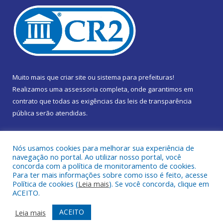
Muito mais que
criar site
ou
sistema para prefeituras
!
Realizamos uma
assessoria
completa, onde garantimos em
contrato que todas as exigências das
leis de transparência
pública
serão atendidas.
Conheça o
PNTP
e o
Radar da Transparência Pública
Nós usamos cookies para melhorar sua experiência de
navegação no portal. Ao utilizar nosso portal, você
concorda com a política de monitoramento de cookies.
Para ter mais informações sobre como isso é feito, acesse
Política de cookies (
Leia mais
). Se você concorda, clique em
Todos os direitos reservados a Câmara Municipal de Marapanim.
ACEITO.
Mapa do Site
Acessar Área Administrativa
ACEITO
Leia mais
Acessar Webmail