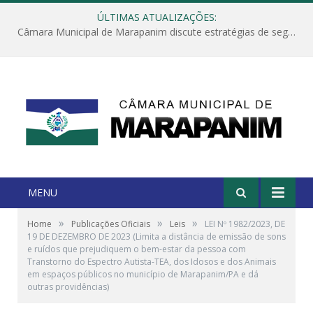
ÚLTIMAS ATUALIZAÇÕES:
Câmara Municipal de Marapanim discute estratégias de segurança com autoridades e poder executivo
MENU
»
»
»
Home
Publicações Oficiais
Leis
LEI Nº 1982/2023, DE
19 DE DEZEMBRO DE 2023 (Limita a distância de emissão de sons
e ruídos que prejudiquem o bem-estar da pessoa com
Transtorno do Espectro Autista-TEA, dos Idosos e dos Animais
em espaços públicos no município de Marapanim/PA e dá
outras providências)