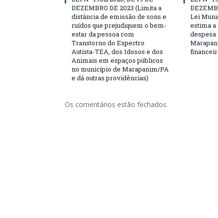
DEZEMBRO DE 2023 (Limita a
DEZEMBRO
distância de emissão de sons e
Lei Munic
ruídos que prejudiquem o bem-
estima a 
estar da pessoa com
despesa 
Transtorno do Espectro
Marapani
Autista-TEA, dos Idosos e dos
financeir
Animais em espaços públicos
no município de Marapanim/PA
e dá outras providências)
Os comentários estão fechados.