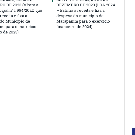
 DE 2023 (Altera a
DEZEMBRO DE 2023 (LOA 2024
ipal n° 1.954/2022, que
– Estima a receita e fixa a
receita e fixa a
despesa do município de
do Município de
Marapanim para o exercício
m para o exercício
financeiro de 2024)
o de 2023)