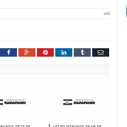
LEIS
tter
Facebook
Google+
Pinterest
LinkedIn
Tumblr
Email
981/2023, DE 15 DE
LEI Nº 1978/2023, DE 06 DE