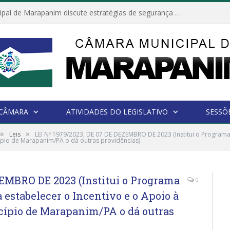
Câmara Municipal de Marapanim discute estratégias de segurança com autoridades e poder executivo
 CÂMARA
ATIVIDADES DO LEGISLATIVO
SESSÕ
»
»
Leis
LEI Nº 1979/2023, DE 07 DE DEZEMBRO DE 2023 (Institui o Program
icípio de Marapanim/PA o dá outras providências)
ZEMBRO DE 2023 (Institui o Programa
0
stabelecer o Incentivo e o Apoio à
cípio de Marapanim/PA o dá outras