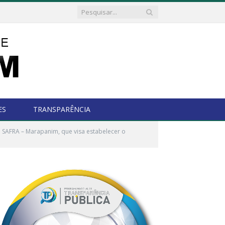
ES
TRANSPARÊNCIA
a SAFRA – Marapanim, que visa estabelecer o