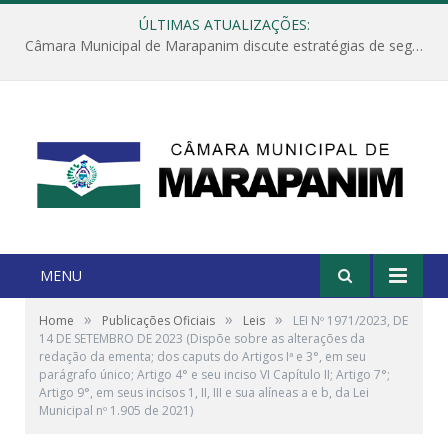
ÚLTIMAS ATUALIZAÇÕES:
Câmara Municipal de Marapanim discute estratégias de segurança com autoridades e poder executivo
MENU
»
»
»
Home
Publicações Oficiais
Leis
LEI Nº 1971/2023, DE
14 DE SETEMBRO DE 2023 (Dispõe sobre as alterações da
redação da ementa; dos caputs do Artigos Iª e 3°, em seu
parágrafo único; Artigo 4° e seu inciso VI Capítulo II; Artigo 7°;
Artigo 9°, em seus incisos 1, II, III e sua alíneas a e b, da Lei
Municipal nº 1.905 de 2021)