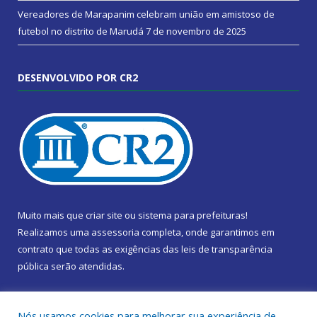
Vereadores de Marapanim celebram união em amistoso de
futebol no distrito de Marudá
7 de novembro de 2025
DESENVOLVIDO POR CR2
Muito mais que
criar site
ou
sistema para prefeituras
!
Realizamos uma
assessoria
completa, onde garantimos em
contrato que todas as exigências das
leis de transparência
pública
serão atendidas.
Conheça o
PNTP
e o
Radar da Transparência Pública
Nós usamos cookies para melhorar sua experiência de