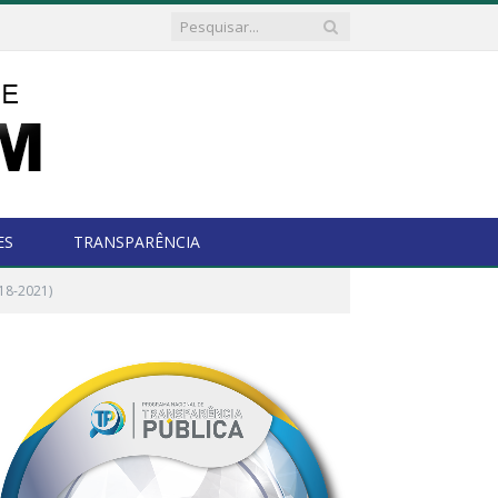
ES
TRANSPARÊNCIA
18-2021)