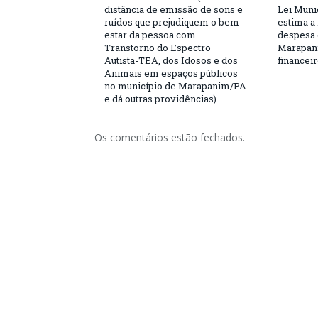
distância de emissão de sons e
Lei Munic
ruídos que prejudiquem o bem-
estima a 
estar da pessoa com
despesa 
Transtorno do Espectro
Marapani
Autista-TEA, dos Idosos e dos
financeir
Animais em espaços públicos
no município de Marapanim/PA
e dá outras providências)
Os comentários estão fechados.