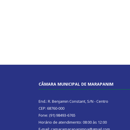
CÂMARA MUNICIPAL DE MARAPANIM
End.: R. Benjamin Constant, S/N - Centro
CEP: 68760-000
Fone: (91) 98493-6765
Horário de atendimento: 08:00 às 12:00
E-mail: camaramarapanimpa@gmail.com