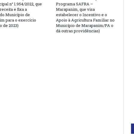
ipal n° 1.954/2022, que
Programa SAFRA –
receita e fixa a
Marapanim, que visa
do Município de
estabelecer o Incentivo e o
m para o exercício
Apoio à Agricultura Familiar no
o de 2023)
Município de Marapanim/PA o
dá outras providências)