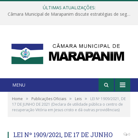
ÚLTIMAS ATUALIZAÇÕES:
Câmara Municipal de Marapanim discute estratégias de segurança com autoridades e poder executivo
MENU
»
»
»
Home
Publicações Oficiais
Leis
LEI Nº 1909/2021, DE
17 DE JUNHO DE 2021 (Declara de utilidade pública o centro de
recuperação Vitória em Jesus cristo e dá outras providências)
LEI Nº 1909/2021, DE 17 DE JUNHO
0