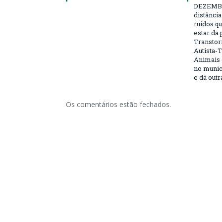
DEZEMBRO
distânci
ruídos q
estar da
Transtor
Autista-
Animais 
no muni
e dá outr
Os comentários estão fechados.