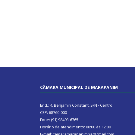
CÂMARA MUNICIPAL DE MARAPANIM
End.: R. Benjamin Constant, S/N - Centro
CEP: 68760-000
Fone: (91) 98493-6765
Horário de atendimento: 08:00 às 12:00
E-mail: camaramarapanimpa@gmail.com