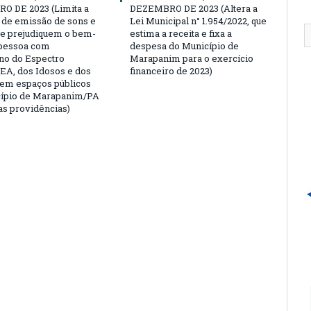
 DE 2023 (Limita a
DEZEMBRO DE 2023 (Altera a
a de emissão de sons e
Lei Municipal n° 1.954/2022, que
ue prejudiquem o bem-
estima a receita e fixa a
 pessoa com
despesa do Município de
no do Espectro
Marapanim para o exercício
TEA, dos Idosos e dos
financeiro de 2023)
em espaços públicos
cípio de Marapanim/PA
as providências)