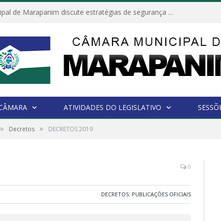
Câmara Municipal de Marapanim discute estratégias de segurança com autoridades e poder executivo
 CÂMARA
ATIVIDADES DO LEGISLATIVO
SESSÕ
»
»
Decretos
DECRETOS 2019
0
DECRETOS
,
PUBLICAÇÕES OFICIAIS