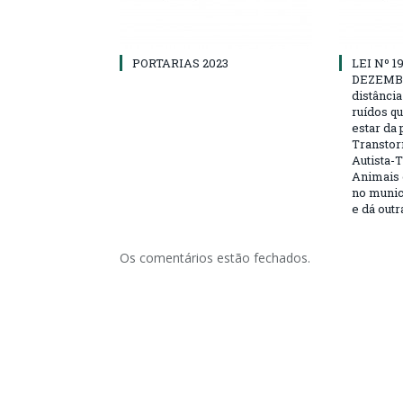
PORTARIAS 2023
LEI Nº 1
DEZEMBRO
distânci
ruídos q
estar da
Transtor
Autista-
Animais 
no muni
e dá outr
Os comentários estão fechados.