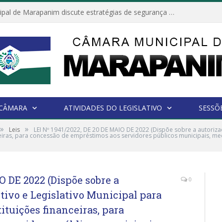
Câmara Municipal de Marapanim discute estratégias de segurança com autoridades e poder executivo
 CÂMARA
ATIVIDADES DO LEGISLATIVO
SESSÕ
»
»
Leis
LEI Nº 1941/2022, DE 20 DE MAIO DE 2022 (Dispõe sobre a autoriza
ceiras, para concessão de empréstimos aos servidores públicos municipais, m
O DE 2022 (Dispõe sobre a
0
tivo e Legislativo Municipal para
ituições financeiras, para