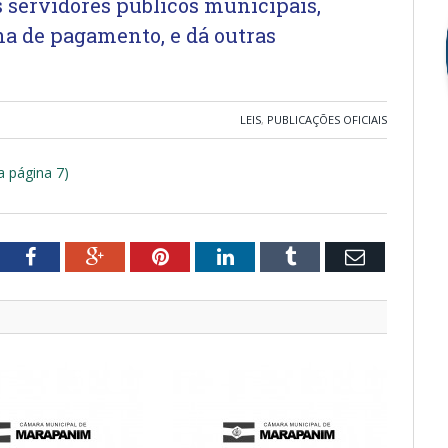
 servidores públicos municipais,
a de pagamento, e dá outras
LEIS
,
PUBLICAÇÕES OFICIAIS
na página 7)
tter
Facebook
Google+
Pinterest
LinkedIn
Tumblr
Email