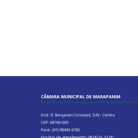
CÂMARA MUNICIPAL DE MARAPANIM
End.: R. Benjamin Constant, S/N - Centro
CEP: 68760-000
Fone: (91) 98493-6765
Horário de atendimento: 08:00 às 12:00