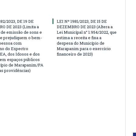
982/2023, DE 19 DE
LEI Nº 1981/2023, DE 15 DE
 DE 2023 (Limita a
DEZEMBRO DE 2023 (Altera a
a de emissão de sons e
Lei Municipal n° 1.954/2022, que
ue prejudiquem o bem-
estima a receita e fixa a
 pessoa com
despesa do Município de
no do Espectro
Marapanim para o exercício
TEA, dos Idosos e dos
financeiro de 2023)
em espaços públicos
cípio de Marapanim/PA
as providências)