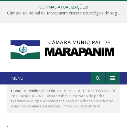
ÚLTIMAS ATUALIZAÇÕES:
Câmara Municipal de Marapanim discute estratégias de segurança com autoridades e poder executivo
MENU
»
»
»
Home
Publicações Oficiais
Leis
LEI Nº 1908/2021, DE
28 DE MAIO DE 2021 (Dispõe sobre autorização do poder
Executivo Municipal a confessar e parcelar débitos oriundos do
consumo de energia e elétrica junto a Euquatorial Pará)