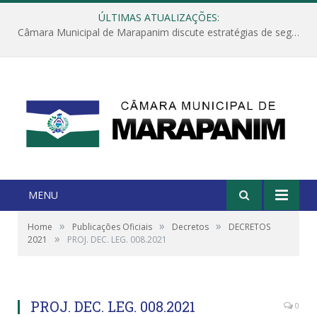
ÚLTIMAS ATUALIZAÇÕES:
Câmara Municipal de Marapanim discute estratégias de segurança com autoridades e poder executivo
MENU
»
»
»
Home
Publicações Oficiais
Decretos
DECRETOS
»
2021
PROJ. DEC. LEG. 008.2021
PROJ. DEC. LEG. 008.2021
0